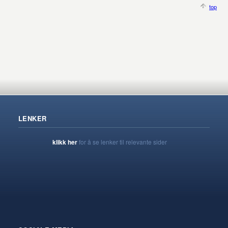
top
LENKER
klikk her
for å se lenker til relevante sider