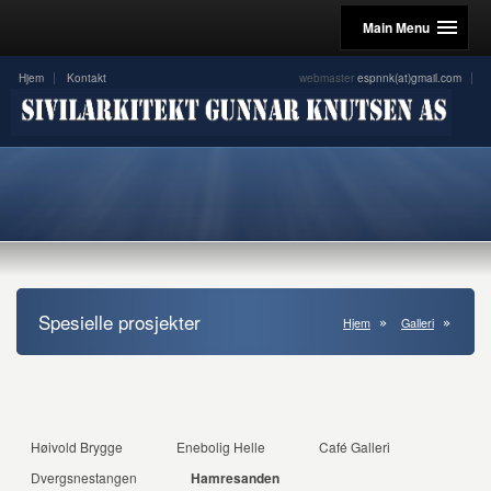
Main Menu
Hjem
Kontakt
webmaster
espnnk(at)gmail.com
Spesielle prosjekter
Hjem
Galleri
Høivold Brygge
Enebolig Helle
Café Galleri
Dvergsnestangen
Hamresanden