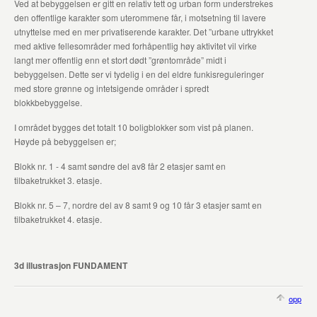
Ved at bebyggelsen er gitt en relativ tett og urban form understrekes
den offentlige karakter som uterommene får, i motsetning til lavere
utnyttelse med en mer privatiserende karakter. Det ”urbane uttrykket
med aktive fellesområder med forhåpentlig høy aktivitet vil virke
langt mer offentlig enn et stort dødt ”grøntområde” midt i
bebyggelsen. Dette ser vi tydelig i en del eldre funkisreguleringer
med store grønne og intetsigende områder i spredt
blokkbebyggelse.
I området bygges det totalt 10 boligblokker som vist på planen.
Høyde på bebyggelsen er;
Blokk nr. 1 - 4 samt søndre del av8 får 2 etasjer samt en
tilbaketrukket 3. etasje.
Blokk nr. 5 – 7, nordre del av 8 samt 9 og 10 får 3 etasjer samt en
tilbaketrukket 4. etasje.
3d illustrasjon FUNDAMENT
opp