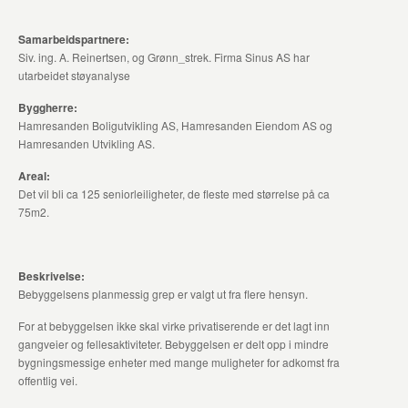
Samarbeidspartnere:
Siv. ing. A. Reinertsen, og Grønn_strek. Firma Sinus AS har
utarbeidet støyanalyse
Byggherre:
Hamresanden Boligutvikling AS, Hamresanden Eiendom AS og
Hamresanden Utvikling AS.
Areal:
Det vil bli ca 125 seniorleiligheter, de fleste med størrelse på ca
75m2.
Beskrivelse:
Bebyggelsens planmessig grep er valgt ut fra flere hensyn.
For at bebyggelsen ikke skal virke privatiserende er det lagt inn
gangveier og fellesaktiviteter. Bebyggelsen er delt opp i mindre
bygningsmessige enheter med mange muligheter for adkomst fra
offentlig vei.