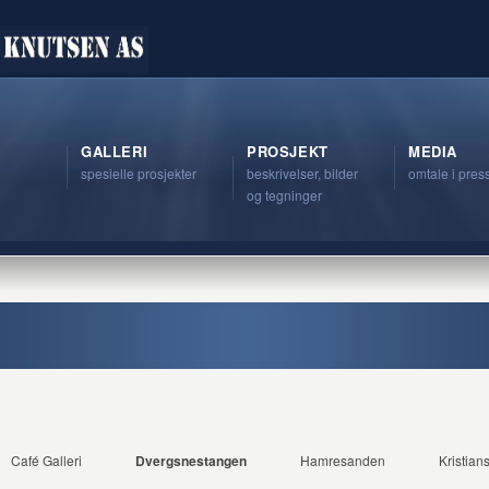
GALLERI
PROSJEKT
MEDIA
spesielle prosjekter
beskrivelser, bilder
omtale i pres
og tegninger
Café Galleri
Dvergsnestangen
Hamresanden
Kristia