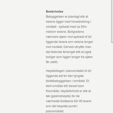
Beskrivelse
Bebyggelsen er planlagt slik at
veiene ligger med hovedretning i
nordøst - sydvest med ca 50m
mellom veiene. Boligveiene
nærmere sjøen mot sydvest vil bli
liggende lavere enn veiene lenger
mot nordøst. Derved utnytter man
det fallende terrenget slik at også
boliger som ligger lenger fra sjøen
får utsikt.
Høydedraget i planområdet vil bli
liggende øst for den tyngste
blokkbebyggelsen i området. Et
stort område blir bevart som
friområde, høydeforhold er slik at
tak (gesimshøyde) for de
nærmeste blokkene blir litt lavere
enn det høyeste punkt i
planområdet.