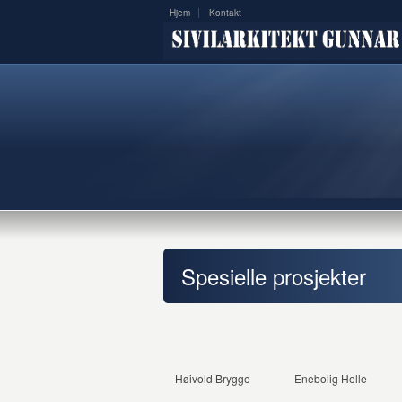
Hjem
Kontakt
Spesielle prosjekter
Høivold Brygge
Enebolig Helle