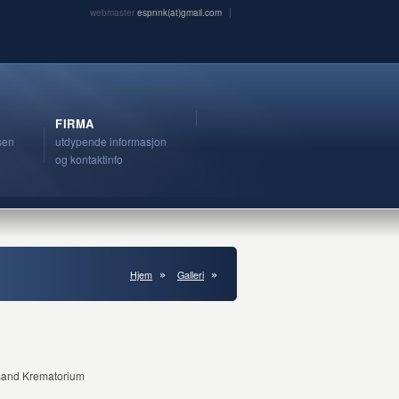
webmaster
espnnk(at)gmail.com
FIRMA
sen
utdypende informasjon
og kontaktinfo
Hjem
Galleri
nsand Krematorium