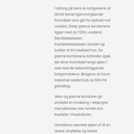
I retning på tvers av boligveiene vil
det bli bevart gjennomgående
friområder som går fra sydvest mot
nordøst. Disse grønne korridorene
ligger med ca 100m. avstand.
Sandlekeplasser,
kvartalslekeplasser, turveier og
turstier vil bli lokalisert her. De
grønne korridorene forbinder også
det store friområdet langs sjøen i
vest med de bakenforliggende
boligområdene. Boligene vil ha en
maksimal avstand på ca 50m fra
grøntdrag.
Veier og grønne korridorer gir
området en inndeling i rektangler
med størrelse noe mindre enn
kvartaler i Kvadraturen.
Områdene nærmest sjøen vil få en
lavere utnyttelse og lavere