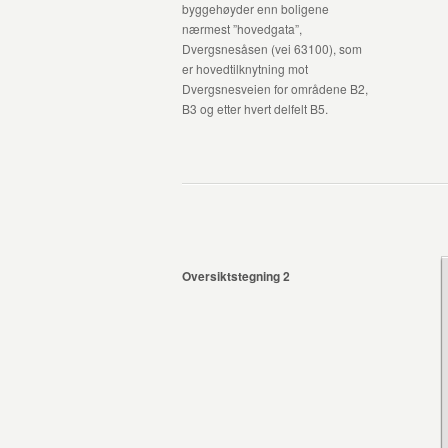
byggehøyder enn boligene
nærmest ”hovedgata”,
Dvergsnesåsen (vei 63100), som
er hovedtilknytning mot
Dvergsnesveien for områdene B2,
B3 og etter hvert delfelt B5.
Oversiktstegning
2