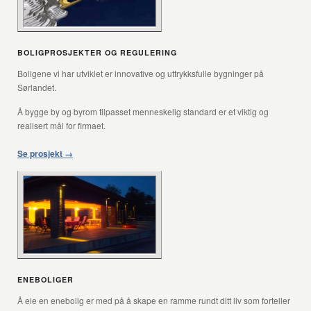
BOLIGPROSJEKTER OG REGULERING
Boligene vi har utviklet er innovative og uttrykksfulle bygninger på
Sørlandet.
Å bygge by og byrom tilpasset menneskelig standard er et viktig og
realisert mål for firmaet.
Se prosjekt →
ENEBOLIGER
Å eie en enebolig er med på å skape en ramme rundt ditt liv som forteller