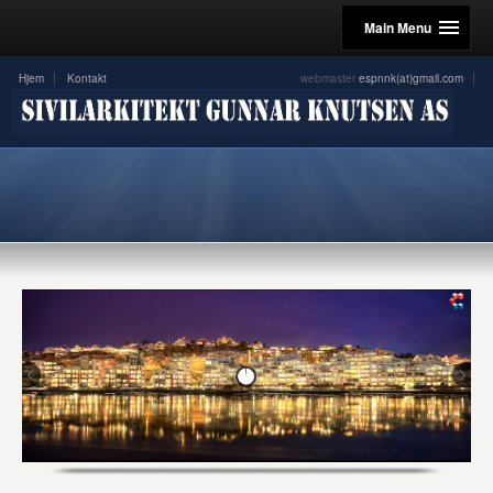
Main Menu
Hjem
Kontakt
webmaster
espnnk(at)gmail.com