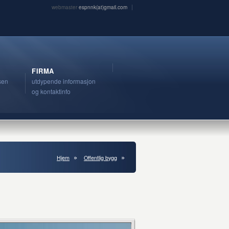
webmaster
espnnk(at)gmail.com
FIRMA
sen
utdypende informasjon
og kontaktinfo
Hjem
Offentlig bygg