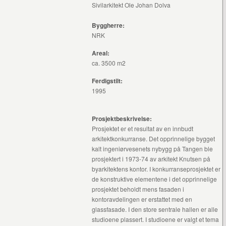
Sivilarkitekt Ole Johan Dolva
Byggherre:
NRK
Areal:
ca. 3500 m2
Ferdigstilt:
1995
Prosjektbeskrivelse:
Prosjektet er et resultat av en innbudt
arkitektkonkurranse. Det opprinnelige bygget
kalt ingeniørvesenets nybygg på Tangen ble
prosjektert i 1973-74 av arkitekt Knutsen på
byarkitektens kontor. I konkurranseprosjektet er
de konstruktive elementene i det opprinnelige
prosjektet beholdt mens fasaden i
kontoravdelingen er erstattet med en
glassfasade. I den store sentrale hallen er alle
studioene plassert. I studioene er valgt et tema