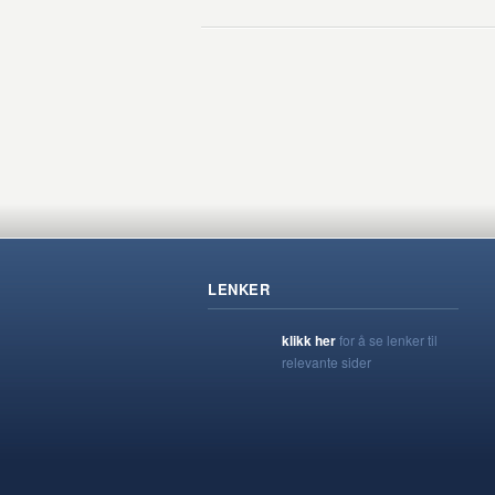
LENKER
klikk her
for å se lenker til
relevante sider