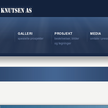
GALLERI
PROSJEKT
MEDIA
spesielle prosjekter
beskrivelser, bilder
omtale i pres
og tegninger