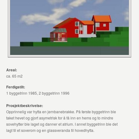
Areal:
ca. 65 m2
Ferdigstilt:
1 byggetrinn 1985, 2 byggetrinn 1996
Prosjektbeskrivelse:
Opprinnelig var hytta en jernbanebrakke. På første byggetrinn ble
taket hevet og gjort asymetrisk for å få inn en hems og to mindre
sovehytter ble laget og danner et atrium. I annet byggetrinn ble det
lagt til et soverom og en glassveranda til hovedhytta.