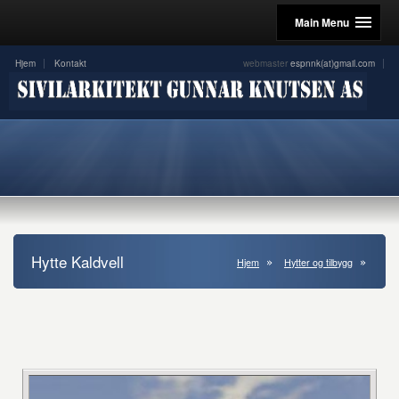
Main Menu
Hjem
Kontakt
webmaster
espnnk(at)gmail.com
Hytte Kaldvell
Hjem
Hytter og tilbygg