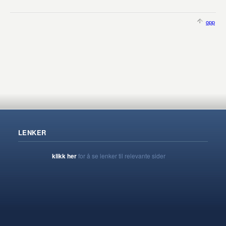
opp
LENKER
klikk her
for å se lenker til relevante sider